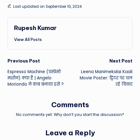
Last updated on September 10, 2024
Rupesh Kumar
View All Posts
Post
Previous Post
Next Post
Espresso Machine (एस्प्रेसो
Leena Manimekalai Kaali
navigation
मशीन) क्या है | Angelo
Movie Poster: ट्विटर पर चल
Moriondo ने कब बनाया इसे ?
रहे विवाद
Comments
No comments yet. Why don’t you start the discussion?
Leave a Reply