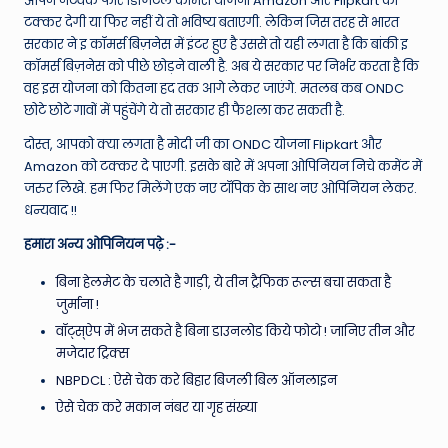
ओपन नेटवर्क फॉर डिजिटल कॉमर्स योजना Amazon और Flipkart को
टक्कर देगी या फिर नहीं ये तो भविष्य बताएगी. लेकिन जिस तरह से भारत
सरकार ने इ कॉमर्स बिज़नेस में इंटर हुए है उससे तो यही लगता है कि बांकी इ
कॉमर्स बिज़नेस को पीछे छोड़ने वाली है. अब ये सरकार पर निर्भर करता है कि
वह इस योजना को कितना हद तक आगे लेकर जाएंगे. मतलब कब ONDC
छोटे छोटे गावों में पहुंचेंगे ये तो सरकार ही फैशला कर सकती है.
दोस्त, आपको क्या लगता है मोदी जी का ONDC योजना Flipkart और
Amazon को टक्कर दे पाएगी. इसके बारे में अपना ओपिनियन निचे कमेंट में
जरुर लिखे. हम फिर मिलेंगे एक नए टॉपिक के साथ नए ओपिनियन लेकर.
धन्यवाद !!
हमारा अन्य ओपिनियन पढ़े :-
बिना हेलमेट के चलाते है गाड़ी, ये तीन ट्रैफिक रूल्स बचा सकता है
जुर्माना !
वॉट्स्ऐप में भेज सकते है बिना डाउनलोड किये फोटो ! जानिए तीन और
मजेदार ट्रिक्स
NBPDCL : ऐसे चेक करे बिहार बिजली बिल ऑनलाइन
ऐसे चेक करे मकान नंबर या गृह संख्या