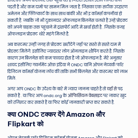
डायरेक्ट अपने कस्टमर तक पहुंचा देते है जिससे उसकी उसमे लागत कम
पड़ती है और कम दामों पर सामन मिल जाता है. जिसका एक सटीक उदहारण
अमेज़न और फ्लिप्कार्ट के साथ साथ बांकी और भी इ कॉमर्स कंपनीयां हो
सकती है. जबकि जो भी दुकानदार ऑफलाइन बिज़नेस चलाते है उन्हें प्रोडक्ट
को अपने ग्राहक तक पहुंचाने में ट्रांसपोर्ट आदि में खर्चा होती है . जिसके वजह
ऑफलाइन प्रोडक्ट थोरे महंगे मिलते है.
अब कस्टमर उन्हीं जगह से प्रोडक्ट खरीदेंगे जहाँ पर सस्ते से सस्ते दाम में
प्रोडक्ट मिलेंगे. इसीलिए ज्यादातर लोग ऑनलाइन शौपिंग करते है. जिसके
कारण उन बिज़नेस को कम फायदा होता है जो ऑफलाइन है. मेरे अनुसार
शायद इसीलिए गवर्नमेंट ऑफ़ इंडिया ने ONDC यानि ओपन नेटवर्क फॉर
डिजिटल कॉमर्स योजना लॉच की ताकि सभी बिज़नेस और कस्टमर को लाभ
मिले.
अगर आप ONDC के उदेश्य के बारे में ज्यादा जानना चाहते है तो
यहाँ से
पढ़
सकते है . या फिर आप ondc.org के
ऑफिसियल वेबसाइट
पर जाकर खुद
को रजिस्टर कर सकते है या फिर कोई जानकारी प्राप्त कर सकते है.
क्या ONDC टक्कर देंगे Amazon और
Flipkart को