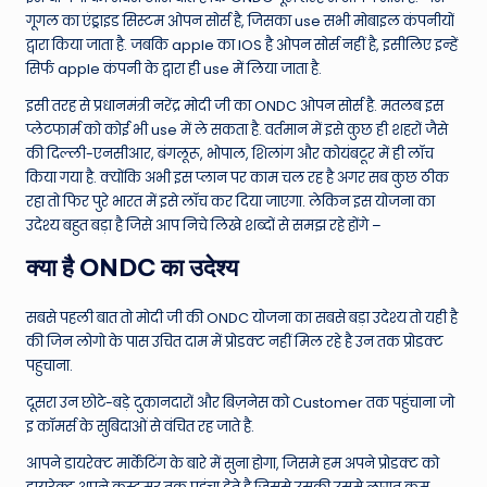
गूगल का एंड्राइड सिस्टम ओपन सोर्स है, जिसका use सभी मोबाइल कंपनीयों
द्वारा किया जाता है. जबकि apple का IOS है ओपन सोर्स नहीं है, इसीलिए इन्हें
सिर्फ apple कंपनी के द्वारा ही use में लिया जाता है.
इसी तरह से प्रधानमंत्री नरेंद्र मोदी जी का ONDC ओपन सोर्स है. मतलब इस
प्लेटफार्म को कोई भी use में ले सकता है. वर्तमान में इसे कुछ ही शहरों जैसे
की दिल्ली-एनसीआर, बंगलूरू, भोपाल, शिलांग और कोयंबटूर में ही लॉच
किया गया है. क्योंकि अभी इस प्लान पर काम चल रह है अगर सब कुछ ठीक
रहा तो फिर पुरे भारत में इसे लॉच कर दिया जाएगा. लेकिन इस योजना का
उदेश्य बहुत बड़ा है जिसे आप निचे लिखे शब्दों से समझ रहे होंगे –
क्या है ONDC का उदेश्य
सबसे पहली बात तो मोदी जी की ONDC योजना का सबसे बड़ा उदेश्य तो यही है
की जिन लोगो के पास उचित दाम में प्रोडक्ट नहीं मिल रहे है उन तक प्रोडक्ट
पहुचाना.
दूसरा उन छोटे-बड़े दुकानदारों और बिज़नेस को Customer तक पहुंचाना जो
इ कॉमर्स के सुबिदाओं से वंचित रह जाते है.
आपने डायरेक्ट मार्केटिंग के बारे में सुना होगा, जिसमे हम अपने प्रोडक्ट को