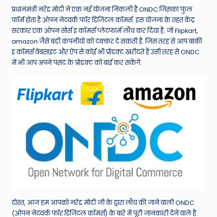
प्रधानमंत्री नरेंद्र मोदी ने एक नई योजना निकली है ONDC जिसका फुल
फॉर्म होता है ओपन नेटवर्क फॉर डिजिटल कॉमर्स. इस योजना के तहत केंद्र
सरकार एक ओपन सोर्स इ कॉमर्स प्लेटफार्म लौंच कर दिया है. जो Flipkart,
amazon जैसे बड़ी कंपनीयों को टक्कर दे सकती है. जिस तरह से आप बांकी
इ कॉमर्स वेबसाइट और ऐप से कोई भी प्रोडक्ट खरीदते है उसी तरह से ONDC
में भी आप अपने पसंद के प्रोडक्ट को बाई कर सकेंगे.
दोस्त, आज हम आपको नरेंद्र मोदी जी के द्वारा लौंच की जाने वाली ONDC
(ओपन नेटवर्क फॉर डिजिटल कॉमर्स) के बारे में पूरी जानकारी देने वाले है.