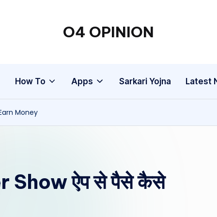
O4 OPINION
g
How To
Apps
Sarkari Yojna
Latest
– Earn Money
 Show ऐप से पैसे कैसे