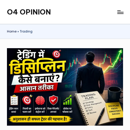
O4 OPINION
Skip
to
content
Home
»
Trading