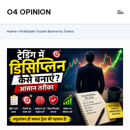
O4 OPINION
Skip
to
content
Home
»
Profitable Trader Banne ka Tarika