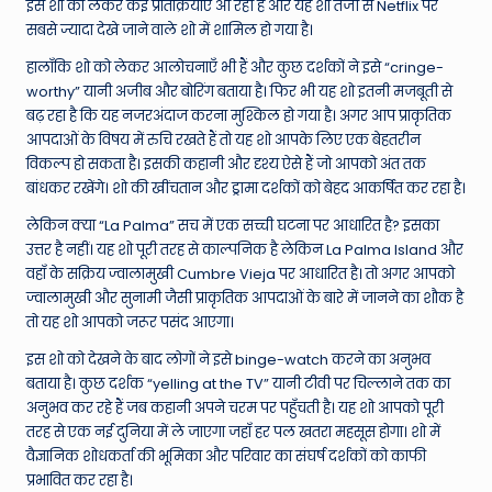
इस शो को लेकर कई प्रतिक्रियाएँ आ रही हैं और यह शो तेजी से Netflix पर
सबसे ज्यादा देखे जाने वाले शो में शामिल हो गया है।
हालाँकि शो को लेकर आलोचनाएँ भी हैं और कुछ दर्शकों ने इसे “cringe-
worthy” यानी अजीब और बोरिंग बताया है। फिर भी यह शो इतनी मजबूती से
बढ़ रहा है कि यह नजरअंदाज करना मुश्किल हो गया है। अगर आप प्राकृतिक
आपदाओं के विषय में रुचि रखते हैं तो यह शो आपके लिए एक बेहतरीन
विकल्प हो सकता है। इसकी कहानी और दृश्य ऐसे हैं जो आपको अंत तक
बांधकर रखेंगे। शो की खींचतान और ड्रामा दर्शकों को बेहद आकर्षित कर रहा है।
लेकिन क्या “La Palma” सच में एक सच्ची घटना पर आधारित है? इसका
उत्तर है नहीं। यह शो पूरी तरह से काल्पनिक है लेकिन La Palma Island और
वहाँ के सक्रिय ज्वालामुखी Cumbre Vieja पर आधारित है। तो अगर आपको
ज्वालामुखी और सुनामी जैसी प्राकृतिक आपदाओं के बारे में जानने का शौक है
तो यह शो आपको जरूर पसंद आएगा।
इस शो को देखने के बाद लोगों ने इसे binge-watch करने का अनुभव
बताया है। कुछ दर्शक “yelling at the TV” यानी टीवी पर चिल्लाने तक का
अनुभव कर रहे हैं जब कहानी अपने चरम पर पहुँचती है। यह शो आपको पूरी
तरह से एक नई दुनिया में ले जाएगा जहाँ हर पल खतरा महसूस होगा। शो में
वैज्ञानिक शोधकर्ता की भूमिका और परिवार का संघर्ष दर्शकों को काफी
प्रभावित कर रहा है।