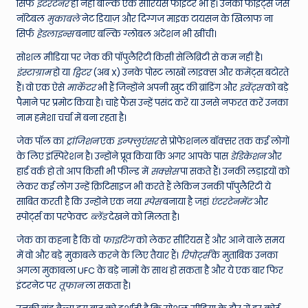
सिर्फ
इंटरटेनर
ही नहीं बल्कि एक सीरियस फाइटर भी हैं। उनकी फाइट्स जैसे
नॉटेबल
मुकाबले
नेट डियाज़ और दिग्गज माइक टायसन के खिलाफ ना
सिर्फ
हेडलाइन्स
बनाए बल्कि ग्लोबल अटेंशन भी खींची।
सोशल मीडिया पर जेक की पॉपुलैरिटी किसी सेलिब्रिटी से कम नहीं है।
इंस्टाग्राम
हो या
ट्विटर
(अब X) उनके पोस्ट लाखों लाइक्स और कमेंट्स बटोरते
हैं। वो एक ऐसे
मार्केटर
भी हैं जिन्होंने अपनी खुद की ब्रांडिंग और
इवेंट्स
को बड़े
पैमाने पर प्रमोट किया है। चाहे फैंस उन्हें पसंद करें या उनसे नफरत करें उनका
नाम हमेशा चर्चा में बना रहता है।
जेक पॉल का
ट्रांजिशन
एक
इन्फ्लुएंसर
से प्रोफेशनल बॉक्सर तक कई लोगों
के लिए इंस्पिरेशन है। उन्होंने प्रूव किया कि अगर आपके पास
डेडिकेशन
और
हार्ड वर्क हो तो आप किसी भी फील्ड में
सक्सेस
पा सकते हैं। उनकी लड़ाइयों को
लेकर कई लोग उन्हें क्रिटिसाइज भी करते हैं लेकिन उनकी पॉपुलैरिटी ये
साबित करती है कि उन्होंने एक नया
स्पेस
बनाया है जहां
एंटरटेनमेंट
और
स्पोर्ट्स का परफेक्ट
ब्लेंड
देखने को मिलता है।
जेक का कहना है कि वो
फाइटिंग
को लेकर सीरियस हैं और आने वाले समय
में वो और बड़े मुकाबले करने के लिए तैयार हैं।
रिपोर्ट्स
के मुताबिक उनका
अगला मुकाबला UFC के बड़े नामों के साथ हो सकता है और ये एक बार फिर
इंटरनेट पर
तूफान
ला सकता है।