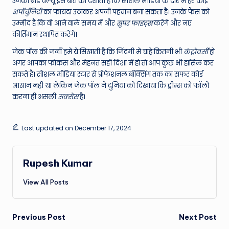
उनकी ब्रांड वैल्यू इस बात को दर्शाती है कि सोशल मीडिया के दौर में हर कोई
अपॉर्चुनिटी
का फायदा उठाकर अपनी पहचान बना सकता है। उनके फैंस को
उम्मीद है कि वो आने वाले समय में और
सुपर फाइट्स
करेंगे और नए
कीर्तिमान स्थापित करेंगे।
जेक पॉल की जर्नी हमें ये सिखाती है कि जिंदगी में चाहे कितनी भी
कंट्रोवर्सी
हो
अगर आपका फोकस और मेहनत सही दिशा में हो तो आप कुछ भी हासिल कर
सकते हैं। सोशल मीडिया स्टार से प्रोफेशनल बॉक्सिंग तक का सफर कोई
आसान नहीं था लेकिन जेक पॉल ने दुनिया को दिखाया कि ड्रीम्स को फॉलो
करना ही असली
सक्सेस
है।
Last updated on December 17, 2024
Rupesh Kumar
View All Posts
Post
Previous Post
Next Post