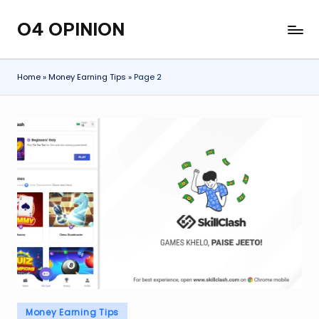
O4 OPINION
Skip
to
content
Home
»
Money Earning Tips
»
Page 2
Posted
Money Earning Tips