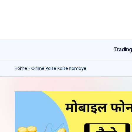
Skip
to
content
Tradin
Home
»
Online Paise Kaise Kamaye