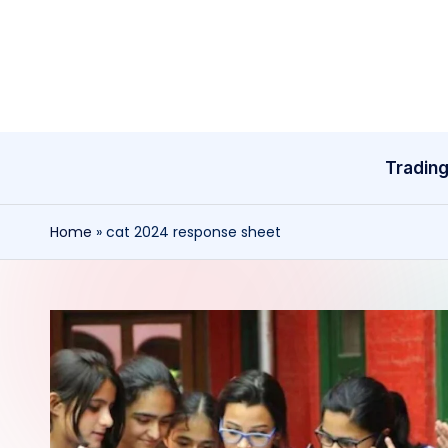
Skip
to
content
Tradin
Home
»
cat 2024 response sheet